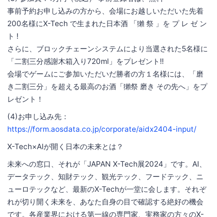
事前予約お申し込みの方から、会場にお越しいただいた先着
200名様にX-Tech で生まれた日本酒 「獺 祭 」を プ レ ゼ ン
ト !
さらに、ブロックチェーンシステムにより当選された5名様に
「二割三分感謝木箱入り720ml」をプレゼント!!
会場でゲームにご参加いただいだ勝者の方１名様には、「磨
き二割三分」を超える最高のお酒「獺祭 磨き その先へ」をプ
レゼント！
(4)お申し込み先：
https://form.aosdata.co.jp/corporate/aidx2404-input/
X-Tech×AIが開く日本の未来とは？
未来への窓口、それが「JAPAN X-Tech展2024」です。AI、
データテック、知財テック、観光テック、フードテック、ニ
ューロテックなど、最新のX-Techが一堂に会します。それぞ
れが切り開く未来を、あなた自身の目で確認する絶好の機会
です。各産業界における第一線の専門家、実務家の方々のX-