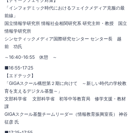
【ディープフェイク対策】
「インフォデミック時代におけるフェイクメディア克服の最
前線」
国立情報学研究所 情報社会相関研究系 研究主幹・教授 国立
情報学研究所
シンセティックメディア国際研究センター センター長 越
前 功氏
～16:40-16:55 休憩 ～
■16:55-17:25
【エドテック】
「GIGAスクール構想第２期に向けて ～新しい時代の学校教
育を支えるデジタル基盤～」
文部科学省 文部科学省 初等中等教育局 修学支援・教材
課
GIGAスクール基盤チームリーダー（情報教育振興室長） 神谷
征彦 氏
■17:25-17:55