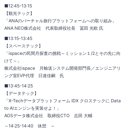
■12:45-13:15
【観光テック】
「ANAのバーチャル旅行プラットフォームへの取り組み」
ANA NEO株式会社 代表取締役社長 冨田 光欧 氏
■13:15-13:45
【スペーステック】
「ispaceの民間月探査の挑戦～ミッション１/2とその先に向
けて～」
株式会社ispace 月輸送システム開発部門長／エンジニアリ
ング室EVP代理 日達佳嗣 氏
■13:45-14:25
【データテック】
「X-Techデータプラットフォーム IDX クロステックに Data
to AIエンジンを実装せよ！」
AOSデータ株式会社 取締役CTO 志田 大輔
～14:25-14:40 休憩 ～