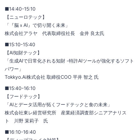
■14:40-15:10
【ニューロテック】
「『脳ｘAI』で切り開く未来」
株式会社アラヤ 代表取締役社長 金井 良太氏
■15:10-15:40
【AI知財テック】
「生成AIで日常化される知財 -特許AIツールが強化するソフト
パワー」
Tokkyo.Ai株式会社 取締役COO 平井 智之 氏
■15:40-16:10
【フードテック】
「AIとデータ活用が拓くフードテックと食の未来」
株式会社東レ経営研究所 産業経済調査部シニアアナリス
ト 川野 茉莉子 氏
■16:10-16:40