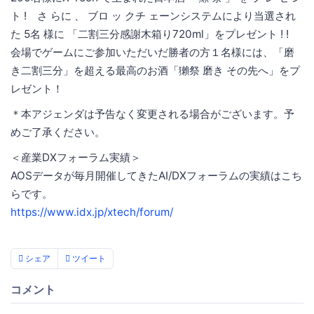
ト ! さ らに 、 ブロ ッ クチ ェーンシステムにより当選され
た 5名 様に 「二割三分感謝木箱り720ml」をプレゼント ! !
会場でゲームにご参加いただいだ勝者の方１名様には、「磨
き二割三分」を超える最高のお酒「獺祭 磨き その先へ」をプ
レゼント！
＊本アジェンダは予告なく変更される場合がございます。予
めご了承ください。
＜産業DXフォーラム実績＞
AOSデータが毎月開催してきたAI/DXフォーラムの実績はこち
らです。
https://www.idx.jp/xtech/forum/
シェア
ツイート
コメント