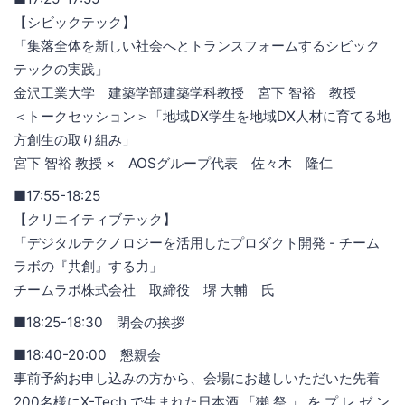
【シビックテック】
「集落全体を新しい社会へとトランスフォームするシビック
テックの実践」
金沢工業大学 建築学部建築学科教授 宮下 智裕 教授
＜トークセッション＞「地域DX学生を地域DX人材に育てる地
方創生の取り組み」
宮下 智裕 教授 × AOSグループ代表 佐々木 隆仁
■17:55-18:25
【クリエイティブテック】
「デジタルテクノロジーを活用したプロダクト開発 - チーム
ラボの『共創』する力」
チームラボ株式会社 取締役 堺 大輔 氏
■18:25-18:30 閉会の挨拶
■18:40-20:00 懇親会
事前予約お申し込みの方から、会場にお越しいただいた先着
200名様にX-Tech で生まれた日本酒 「獺 祭 」 を プ レ ゼ ン